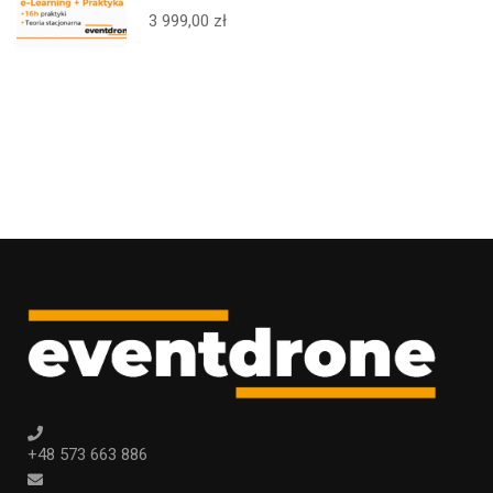
BVLOS 25kg – ELEARNING +
3 999,00 zł
STACJONARNIE + PRAKTYKA +
EGZAMIN – CAŁA POLSKA
+48 573 663 886