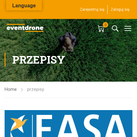
Language
Zarejestruj się
Zaloguj się
0
PRZEPISY
Home
przepisy