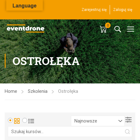
Language
Zarejestruj się
Zaloguj się
0
OSTROŁĘKA
Home
Szkolenia
Ostrołęka