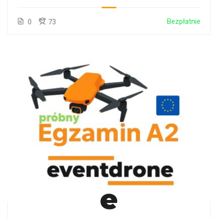
Bezpłatnie
0
73