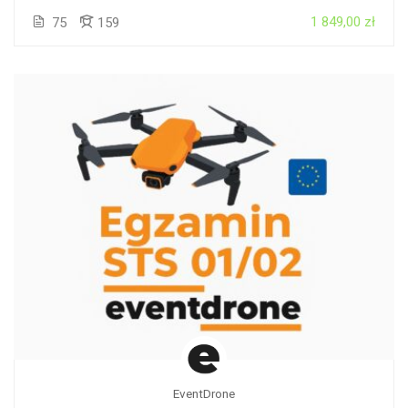
1 849,00 zł
75
159
EventDrone