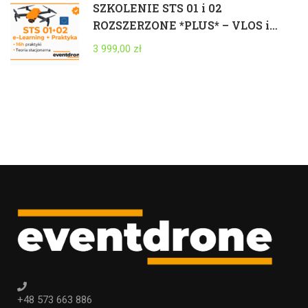
SZKOLENIE STS 01 i 02
ROZSZERZONE *PLUS* – VLOS i
BVLOS 25kg – ELEARNING +
3 999,00 zł
STACJONARNIE + PRAKTYKA +
EGZAMIN – CAŁA POLSKA
+48 573 663 886