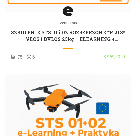
EventDrone
SZKOLENIE STS 01 i 02 ROZSZERZONE *PLUS*
– VLOS i BVLOS 25kg – ELEARNING +
STACJONARNIE + PRAKTYKA + EGZAMIN –
CAŁA POLSKA
3 999,00 zł
75
6