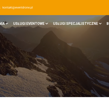
kontakt@eventdrone.pl
NIA
USŁUGI EVENTOWE
USŁUGI SPECJALISTYCZNE
B