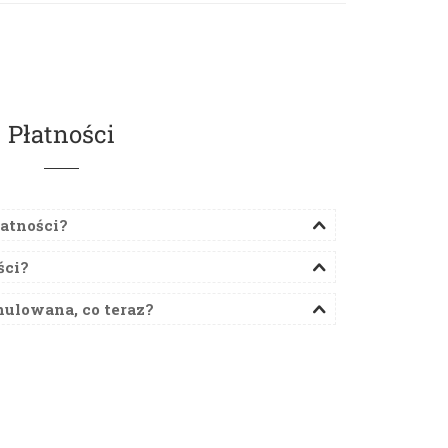
Płatności
łatności?
ści?
nulowana, co teraz?