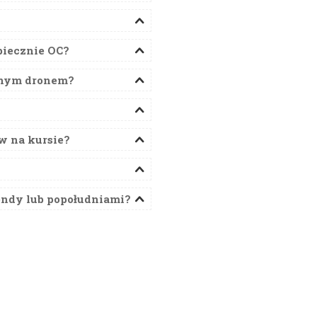
piecznie OC?
asnym dronem?
w na kursie?
endy lub popołudniami?