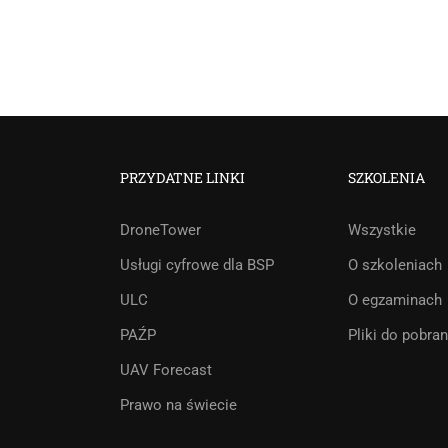
PRZYDATNE LINKI
SZKOLENIA
DroneTower
Wszystkie
Usługi cyfrowe dla BSP
O szkoleniach
ULC
O egzaminach
PAŹP
Pliki do pobran
UAV Forecast
Prawo na świecie