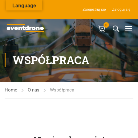
Language
Zarejestruj się
Zaloguj się
0
WSPÓŁPRACA
Home
O nas
Współpraca