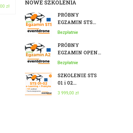
A
NOWE SZKOLENIA
,00 zł
PRÓBNY
EGZAMIN STS
ONLINE – PILOT
Bezpłatnie
DRONA UE
PRÓBNY
EGZAMIN OPEN
A2 ONLINE –
Bezpłatnie
PILOT DRONA UE
SZKOLENIE STS
01 i 02
ROZSZERZONE
3 999,00 zł
*PLUS* – VLOS i
BVLOS 25kg –
ELEARNING +
STACJONARNIE +
PRAKTYKA +