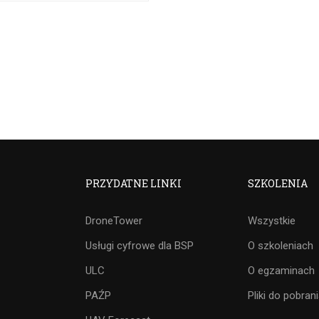
PRZYDATNE LINKI
SZKOLENIA
DroneTower
Wszystkie
Usługi cyfrowe dla BSP
O szkoleniach
ULC
O egzaminach
PAŹP
Pliki do pobran