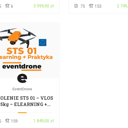
ELEARNING +
+ EGZAMIN – CAŁ
3 999,00 zł
2 749
5
6
75
153
STACJONARNIE +
POLSKA
AKTYKA + EGZAMIN –
CAŁA POLSKA
EventDrone
OLENIE STS 01 – VLOS
25kg – ELEARNING +
AKTYKA + EGZAMIN –
CAŁA POLSKA
1 849,00 zł
5
159