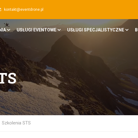
kontakt@eventdrone.pl
NIA
USŁUGI EVENTOWE
USŁUGI SPECJALISTYCZNE
B
TS
Szkolenia STS