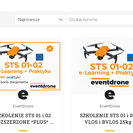
EventDrone
EventDrone
ZKOLENIE STS 01 i 02
SZKOLENIE STS 01 i 0
ZSZERZONE *PLUS* –
VLOS i BVLOS 25kg 
VLOS i BVLOS 25kg –
ELEARNING + PRAKT