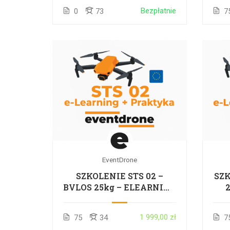
Bezpłatnie
0
73
7
PR
EventDrone
SZKOLENIE STS 02 –
SZK
BVLOS 25kg – ELEARNING
+ PRAKTYKA + EGZAMIN
PR
– CAŁA POLSKA
1 999,00 zł
75
34
7