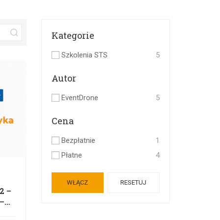
Kategorie
Szkolenia STS
5
Autor
EventDrone
5
Cena
Bezpłatnie
1
Płatne
4
WŁĄCZ
RESETUJ
2 –
–
YKA