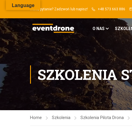
Language
Masz pytanie? Zadzwoń lub napisz!
+48 573 663 886
O NAS
SZKOLE
SZKOLENIA S
Home
Szkolenia
Szkolenia Pilota Drona