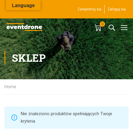
Language
Zarejestruj się
Zaloguj się
0
SKLEP
Home
Nie znaleziono produktów spełniających Twoje
kryteria.