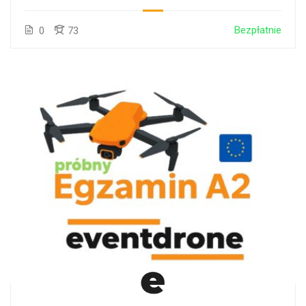
Bezpłatnie
0
73