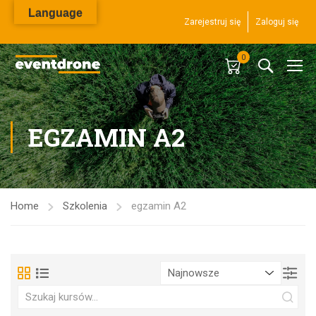
Language
Zarejestruj się
Zaloguj się
0
EGZAMIN A2
Home
Szkolenia
egzamin A2