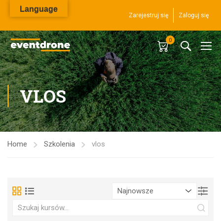
Language
Zarejestruj się
Zaloguj się
0
VLOS
Home
Szkolenia
vlos