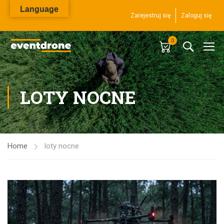
Language
Zarejestruj się
Zaloguj się
0
LOTY NOCNE
Home
loty nocne