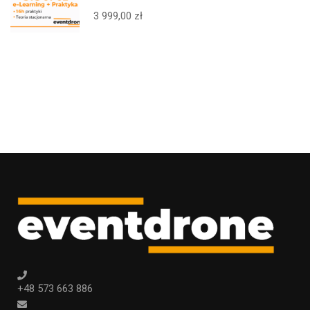
BVLOS 25kg – ELEARNING +
3 999,00 zł
STACJONARNIE + PRAKTYKA +
EGZAMIN – CAŁA POLSKA
+48 573 663 886