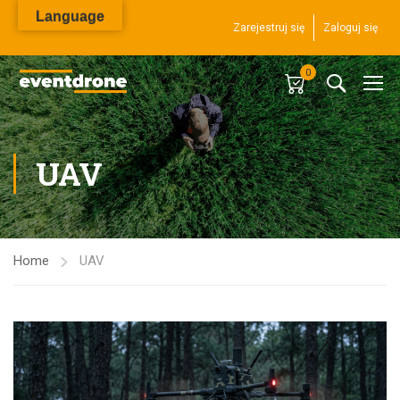
Language
Zarejestruj się
Zaloguj się
0
UAV
Home
UAV