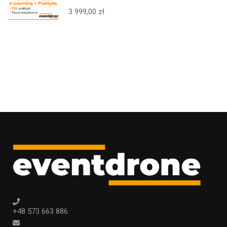
BVLOS 25kg – ELEARNING +
3 999,00 zł
STACJONARNIE + PRAKTYKA +
EGZAMIN – CAŁA POLSKA
+48 573 663 886