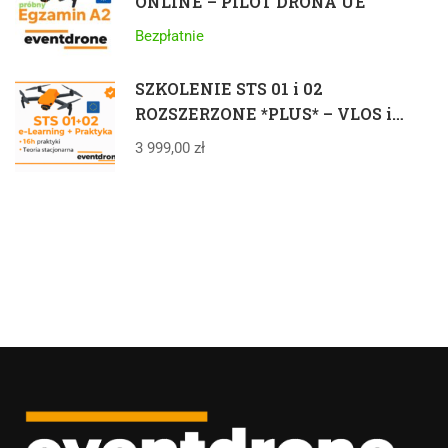
ONLINE – PILOT DRONA UE
Bezpłatnie
SZKOLENIE STS 01 i 02
ROZSZERZONE *PLUS* – VLOS i
BVLOS 25kg – ELEARNING +
3 999,00 zł
STACJONARNIE + PRAKTYKA +
EGZAMIN – CAŁA POLSKA