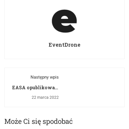
EventDrone
Następny wpis
EASA opublikowała
NOWE
22 marca 2022
ROZPORZĄDZENIE
UE 2022/425 Z DNIA
14 MARCA 2022 R.
Może Ci się spodobać