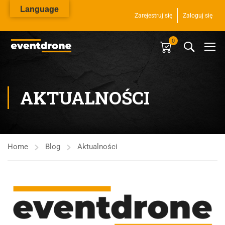
Language
Zarejestruj się
Zaloguj się
0
AKTUALNOŚCI
Home
Blog
Aktualności